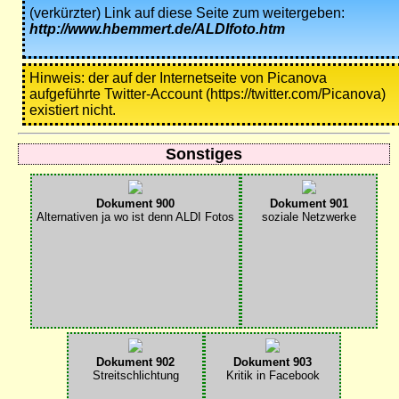
(verkürzter) Link auf diese Seite zum weitergeben:
http://www.hbemmert.de/ALDIfoto.htm
Hinweis: der auf der Internetseite von Picanova
aufgeführte Twitter-Account (https://twitter.com/Picanova)
existiert nicht.
Sonstiges
Dokument 900
Dokument 901
Alternativen ja wo ist denn ALDI Fotos
soziale Netzwerke
Dokument 902
Dokument 903
Streitschlichtung
Kritik in Facebook