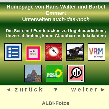
Homepage von Hans Walter und Bärbel
Emmert
Unterseiten
auch-das-noch
Die Seite mit Fundstücken zu Ungeheuerlichem,
Unverschämtem, kaum Glaubbarem, Inkulantem
◄ z u r ü c k
▼
w e i t e r ►
ALDI-Fotos