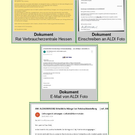
Dokument
Dokument
Rat Verbraucherzentrale Hessen
Einschreiben an ALDI Foto
Dokument
E-Mail von ALDI Foto