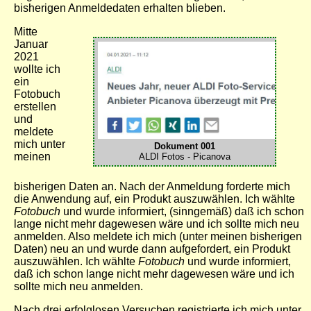
bisherigen Anmeldedaten erhalten blieben.
Mitte
Januar
2021
wollte ich
ein
Fotobuch
erstellen
und
meldete
mich unter
Dokument 001
meinen
ALDI Fotos - Picanova
bisherigen Daten an. Nach der Anmeldung forderte mich
die Anwendung auf, ein Produkt auszuwählen. Ich wählte
Fotobuch
und wurde informiert, (sinngemäß) daß ich schon
lange nicht mehr dagewesen wäre und ich sollte mich neu
anmelden. Also meldete ich mich (unter meinen bisherigen
Daten) neu an und wurde dann aufgefordert, ein Produkt
auszuwählen. Ich wählte
Fotobuch
und wurde informiert,
daß ich schon lange nicht mehr dagewesen wäre und ich
sollte mich neu anmelden.
Nach drei erfolglosen Versuchen registrierte ich mich unter